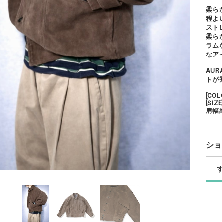
柔ら
程よ
スト
柔ら
ラム
なア
AU
トが
[CO
[SIZE
肩幅
シ