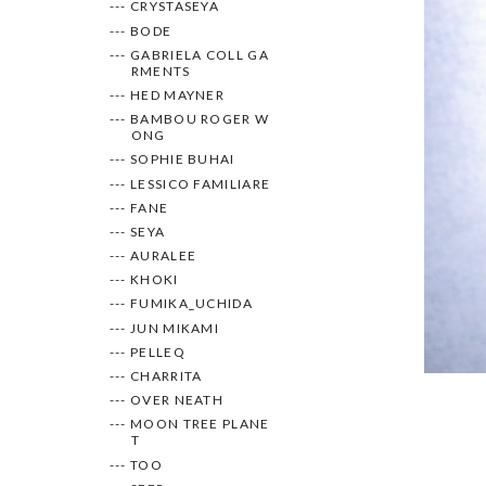
--- CRYSTASEYA
--- BODE
--- GABRIELA COLL GA
RMENTS
--- HED MAYNER
--- BAMBOU ROGER W
ONG
--- SOPHIE BUHAI
--- LESSICO FAMILIARE
--- FANE
--- SEYA
--- AURALEE
--- KHOKI
--- FUMIKA_UCHIDA
--- JUN MIKAMI
--- PELLEQ
--- CHARRITA
--- OVER NEATH
--- MOON TREE PLANE
T
--- TOO