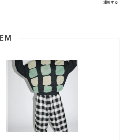
通報する
TEM