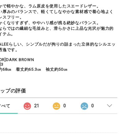
かで軽やかな、ラム原皮を使用したスエードレザー。
い厚みのバランスで、軽くてしなやかな素材感で着心地よく
レスフリー。
かくなりすぎず、ややハリ感が残る絶妙なバランス。
ならではの繊細な毛並みと、滑らかさに上品な光沢が魅力的
イテム。
RALEEらしい、シンプルだが拘りの詰まった立体的なシルエッ
秀逸です。
LOR]DARK BROWN
]3
約68㎝ 着丈約65.3㎝ 袖丈約50㎝
ョップの評価
すべて
21
0
0