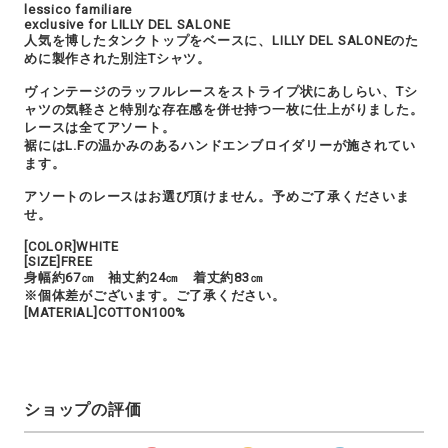
lessico familiare
exclusive for LILLY DEL SALONE
人気を博したタンクトップをベースに、LILLY DEL SALONEのた
めに製作された別注Tシャツ。
ヴィンテージのラッフルレースをストライプ状にあしらい、Tシ
ャツの気軽さと特別な存在感を併せ持つ一枚に仕上がりました。
レースは全てアソート。
裾にはL.Fの温かみのあるハンドエンブロイダリーが施されてい
ます。
アソートのレースはお選び頂けません。予めご了承くださいま
せ。
[COLOR]WHITE
[SIZE]FREE
身幅約67㎝ 袖丈約24㎝ 着丈約83㎝
※個体差がございます。ご了承ください。
[MATERIAL]COTTON100%
ショップの評価